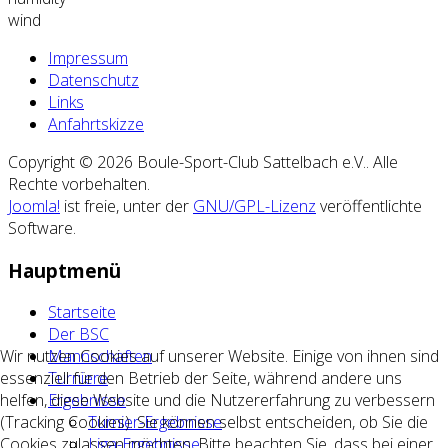
wind
Impressum
Datenschutz
Links
Anfahrtskizze
Copyright © 2026 Boule-Sport-Club Sattelbach e.V.. Alle
Rechte vorbehalten.
Joomla!
ist freie, unter der
GNU/GPL-Lizenz
veröffentlichte
Software.
Hauptmenü
Startseite
Der BSC
Wir nutzen Cookies auf unserer Website. Einige von ihnen sind
Mannschaften
essenziell für den Betrieb der Seite, während andere uns
Turniere
helfen, diese Website und die Nutzererfahrung zu verbessern
Ergebnisse
(Tracking Cookies). Sie können selbst entscheiden, ob Sie die
Turnier-Ergebnisse
Cookies zulassen möchten. Bitte beachten Sie, dass bei einer
Liga-Ergebnisse