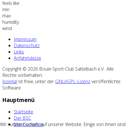
feels like
min
max
humidity
wind
Impressum
Datenschutz
Links
Anfahrtskizze
Copyright © 2026 Boule-Sport-Club Sattelbach e.V.. Alle
Rechte vorbehalten.
Joomla!
ist freie, unter der
GNU/GPL-Lizenz
veröffentlichte
Software.
Hauptmenü
Startseite
Der BSC
Wir nutzen Cookies auf unserer Website. Einige von ihnen sind
Mannschaften