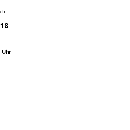
ach
018
0 Uhr