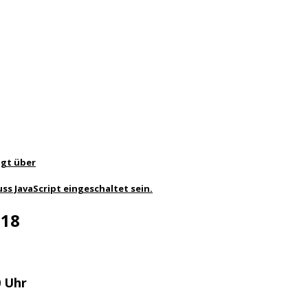
lgt über
ss JavaScript eingeschaltet sein.
018
0 Uhr